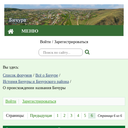
МЕНЮ
Войти
/
Зарегистрироваться
Вы здесь:
Список форумов
/
Всё о Бичуре
/
История Бичуры и Бичурского района
/
О происхождении названия Бичуры
Войти
Зарегистрироваться
Страницы:
Предыдущая
1
2
3
4
5
6
Страница 6 из 6