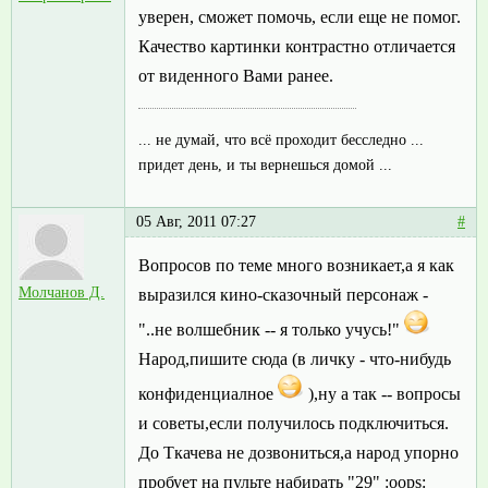
уверен, сможет помочь, если еще не помог.
Качество картинки контрастно отличается
от виденного Вами ранее.
... не думай, что всё проходит бесследно ...
придет день, и ты вернешься домой ...
05 Авг, 2011 07:27
#
Вопросов по теме много возникает,а я как
Молчанов Д.
выразился кино-сказочный персонаж -
"..не волшебник -- я только учусь!"
Народ,пишите сюда (в личку - что-нибудь
конфиденциалное
),ну а так -- вопросы
и советы,если получилось подключиться.
До Ткачева не дозвониться,а народ упорно
пробует на пульте набирать "29" :oops: