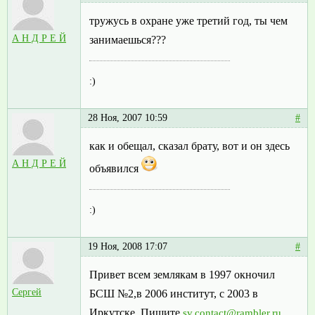
тружусь в охране уже третий год, ты чем
А Н Д Р Е Й
занимаешься???
:)
28 Ноя, 2007 10:59
#
как и обещал, сказал брату, вот и он здесь
А Н Д Р Е Й
объявился
:)
19 Ноя, 2008 17:07
#
Привет всем землякам в 1997 окночил
Сергей
БСШ №2,в 2006 институт, с 2003 в
Иркутске. Пишите
sv.contact@rambler.ru