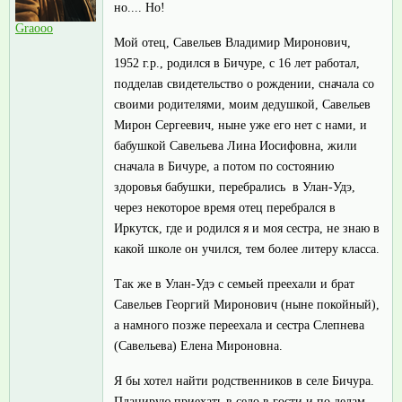
но.... Но!
Graooo
Мой отец, Савельев Владимир Миронович,
1952 г.р., родился в Бичуре, с 16 лет работал,
подделав свидетельство о рождении, сначала со
своими родителями, моим дедушкой, Савельев
Мирон Сергеевич, ныне уже его нет с нами, и
бабушкой Савельева Лина Иосифовна, жили
сначала в Бичуре, а потом по состоянию
здоровья бабушки, перебрались в Улан-Удэ,
через некоторое время отец перебрался в
Иркутск, где и родился я и моя сестра, не знаю в
какой школе он учился, тем более литеру класса.
Так же в Улан-Удэ с семьей преехали и брат
Савельев Георгий Миронович (ныне покойный),
а намного позже переехала и сестра Слепнева
(Савельева) Елена Мироновна.
Я бы хотел найти родственников в селе Бичура.
Планирую приехать в село в гости и по делам.