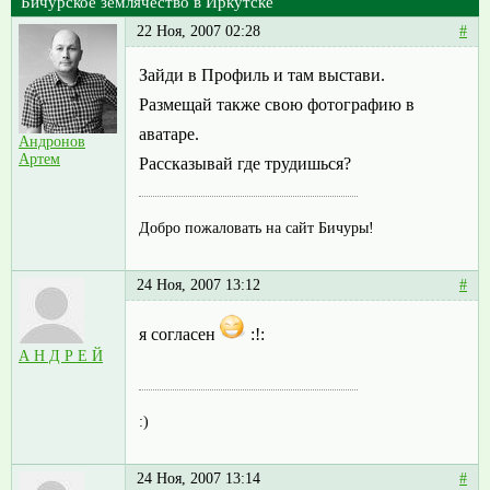
Бичурское землячество в Иркутске
22 Ноя, 2007 02:28
#
Зайди в Профиль и там выстави.
Размещай также свою фотографию в
аватаре.
Андронов
Артем
Рассказывай где трудишься?
Добро пожаловать на сайт Бичуры!
24 Ноя, 2007 13:12
#
я согласен
:!:
А Н Д Р Е Й
:)
24 Ноя, 2007 13:14
#