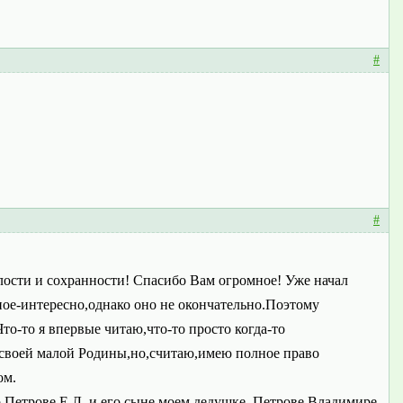
#
#
лости и сохранности! Спасибо Вам огромное! Уже начал
ьное-интересно,однако оно не окончательно.Поэтому
о-то я впервые читаю,что-то просто когда-то
д своей малой Родины,но,считаю,имею полное право
ом.
 Петрове Е.Л. и его сыне,моем дедушке, Петрове Владимире