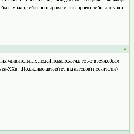
,быть может,либо спонсировали этот проект,либо занимают
#
гих удивительных людей немало,хотя,в то же время,объем
ура-XXв.".Но,видимо,автор(группа авторов) посчитал(и)