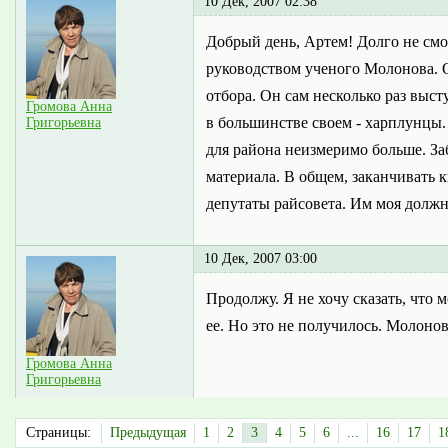
10 Дек, 2007 02:38
Добрый день, Артем! Долго не смот
руководством ученого Молонова. О
отбора. Он сам несколько раз выст
Громова Анна
в большинстве своем - харплунцы. 
Григорьевна
для района неизмеримо больше. Заб
материала. В общем, заканчивать 
депутаты райсовета. Им моя должн
10 Дек, 2007 03:00
Продолжу. Я не хочу сказать, что 
ее. Но это не получилось. Молоно
Громова Анна
Григорьевна
Страницы:
Предыдущая
1
2
3
4
5
6
...
16
17
1