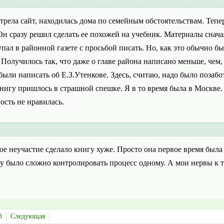
рела сайт, находилась дома по семейным обстоятельствам. Тепер
н сразу решил сделать ее похожей на учебник. Материалы снача
упал в районной газете с просьбой писать. Но, как это обычно б
Получилось так, что даже о главе района написано меньше, чем,
ыли написать об Е.З.Утенкове. Здесь, считаю, надо было позаботи
книгу пришлось в страшной спешке. Я в то время была в Москве
ость не нравилась.
мое неучастие сделало книгу хуже. Просто она первое время была 
ву было сложно контролировать процесс одному. А мои нервы к 
8
Следующая