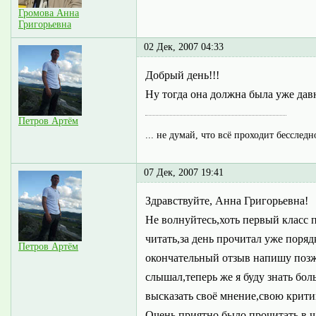
Громова Анна
Григорьевна
02 Дек, 2007 04:33
Добрый день!!!
Ну тогда она должна была уже дав
Петров Артём
... не думай, что всё проходит бесследн
07 Дек, 2007 19:41
Здравствуйте, Анна Григорьевна!
Не волнуйтесь,хоть первый класс 
читать,за день прочитал уже поря
Петров Артём
окончательный отзыв напишу позже
слышал,теперь же я буду знать бо
высказать своё мнение,свою крити
Очень приятно было прочитать в ч