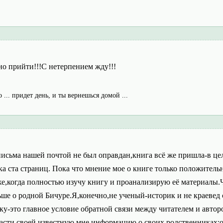
но прийти!!!С нетерпением жду!!!
о ... придет день, и ты вернешься домой ...
письма нашей почтой не был оправдан,книга всё же пришла-в це
дка ста страниц. Пока что мнение мое о книге только положител
,когда полностью изучу книгу и проанализирую её материалы.Чт
льше о родной Бичуре.Я,конечно,не ученый-историк и не краеве
ку-это главное условие обратной связи между читателем и автор
асти своей известную мне информацию о своих родственниках:о