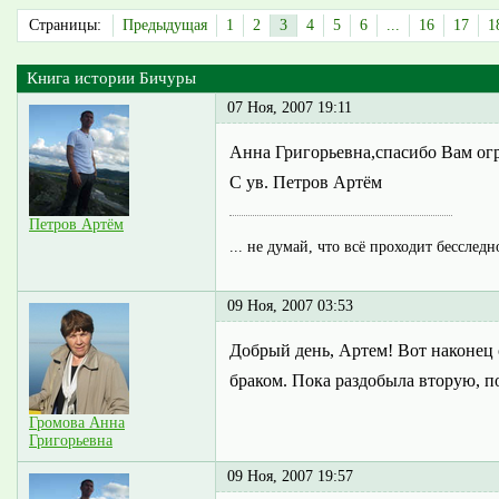
Страницы:
Предыдущая
1
2
3
4
5
6
...
16
17
1
Книга истории Бичуры
07 Ноя, 2007 19:11
Анна Григорьевна,спасибо Вам огр
С ув. Петров Артём
Петров Артём
... не думай, что всё проходит бесследн
09 Ноя, 2007 03:53
Добрый день, Артем! Вот наконец о
браком. Пока раздобыла вторую, по
Громова Анна
Григорьевна
09 Ноя, 2007 19:57