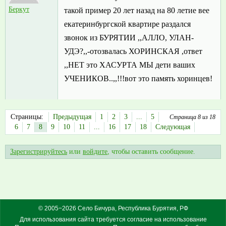
Беркут
такой пример 20 лет назад на 80 летие вее
екатеринбургской квартире раздался
звонок из БУРЯТИИ ,,АЛЛО, УЛАН-
УДЭ?,,-отозвалась ХОРИНСКАЯ ,ответ
,,НЕТ это ХАСУРТА МЫ дети ваших
УЧЕНИКОВ..,,!!!вот это память хоринцев!
Страницы:
Предыдущая
1
2
3
...
5
Страница 8 из 18
6
7
8
9
10
11
...
16
17
18
Следующая
Зарегистрируйтесь
или
войдите
, чтобы оставить сообщение.
© 2005−2026 Село Бичура, Республика Бурятия, РФ
Для использования сайта требуется согласие на использование