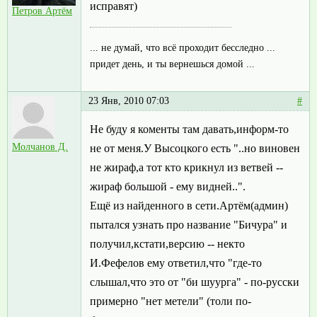
исправят)
Петров Артём
... не думай, что всё проходит бесследно ...
придет день, и ты вернешься домой ...
23 Янв, 2010 07:03
#
Не буду я коменты там давать,информ-то
Молчанов Д.
не от меня.У Высоцкого есть "..но виновен
не жираф,а тот кто крикнул из ветвей --
жираф большой - ему видней..".
Eщё из найденного в сети.Артём(админ)
пытался узнать про название "Бичура" и
получил,кстати,версию -- некто
И.Фефелов ему ответил,что "где-то
слышал,что это от "би шуурга" - по-русски
примерно "нет метели" (толи по-