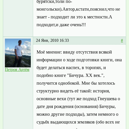
бурятски,толи по-
монгольски).Автор,кстати,пояснил,что не
знает - подходит ли это к местности.А
подходит,и даже очень!!!
24 Янв, 2010 16:33
#
Моё мнение: ввиду отсутствия всякой
информации о ходе подготовки книги, она
будет делаться наспех, в торопях, и
Петров Артём
подобно книге "Бичура. XX век.",
получится однобокой. Мне бы хотелось
структурно видеть её такой: история,
основные вехи (тут же подход Гнеушева о
дате дня рождения (основания) Бичуры,
можно другие подходы), затем немного о
судьбх выдающихся земляков (обо всех не