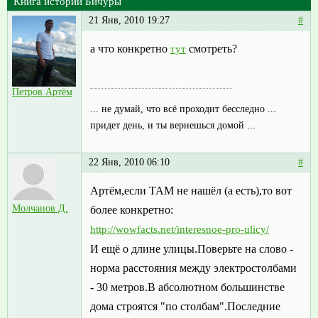
Книга истории Бичуры
21 Янв, 2010 19:27
#
а что конкретно
смотреть?
тут
Петров Артём
... не думай, что всё проходит бесследно ...
придет день, и ты вернешься домой ...
22 Янв, 2010 06:10
#
Артём,если ТАМ не нашёл (а есть),то вот
Молчанов Д.
более конкретно:
http://wowfacts.net/interesnoe-pro-ulicy/
И ещё о длине улицы.Поверьте на слово -
норма расстояния между электростолбами
- 30 метров.В абсолютном большинстве
дома строятся "по столбам".Последние