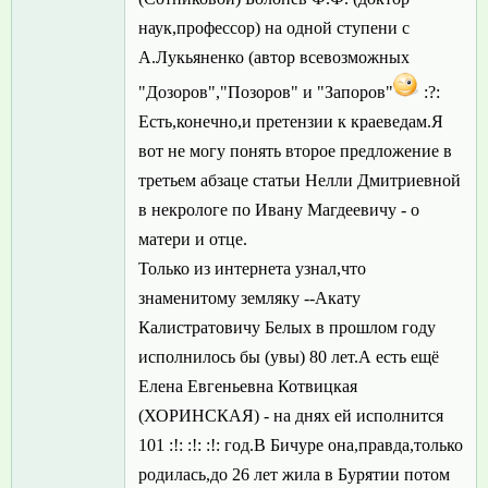
наук,профессор) на одной ступени с
А.Лукьяненко (автор всевозможных
"Дозоров","Позоров" и "Запоров"
:?:
Есть,конечно,и претензии к краеведам.Я
вот не могу понять второе предложение в
третьем абзаце статьи Нелли Дмитриевной
в некрологе по Ивану Магдеевичу - о
матери и отце.
Только из интернета узнал,что
знаменитому земляку --Акату
Калистратовичу Белых в прошлом году
исполнилось бы (увы) 80 лет.А есть ещё
Елена Евгеньевна Котвицкая
(ХОРИНСКАЯ) - на днях ей исполнится
101 :!: :!: :!: год.В Бичуре она,правда,только
родилась,до 26 лет жила в Бурятии потом