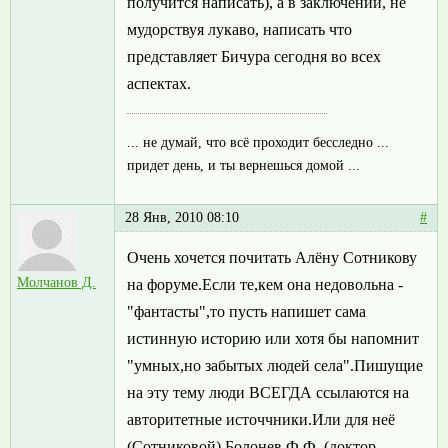
получится написать), а в заключении, не
мудорствуя лукаво, написать что
представляет Бичура сегодня во всех
аспектах.
... не думай, что всё проходит бесследно ...
придет день, и ты вернешься домой ...
28 Янв, 2010 08:10
#
Очень хочется почитать Алёну Сотникову
Молчанов Д.
на форуме.Если те,кем она недовольна -
"фантасты",то пусть напишет сама
истинную историю или хотя бы напомнит
"умных,но забытых людей села".Пишущие
на эту тему люди ВСЕГДА ссылаются на
авторитетные источчники.Или для неё
(Сотниковой) Болонев Ф.Ф. (доктор