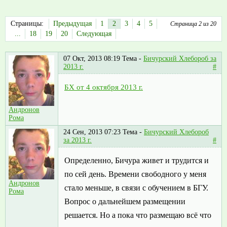
Страницы:
Предыдущая
1
2
3
4
5
Страница 2 из 20
...
18
19
20
Следующая
07 Окт, 2013 08:19
Тема -
Бичурский Хлебороб за
2013 г.
#
БХ от 4 октября 2013 г.
Андронов
Рома
24 Сен, 2013 07:23
Тема -
Бичурский Хлебороб
за 2013 г.
#
Определенно, Бичура живет и трудится и
по сей день. Времени свободного у меня
Андронов
стало меньше, в связи с обучением в БГУ.
Рома
Вопрос о дальнейшем размещении
решается. Но а пока что размещаю всё что