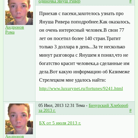
одиночка Януш Ривер
#
Приехав с пасеки,захотелось узнать про
Януша Ривера поподробнее.Как оказалось,
Андронов
он очень интересный человек.В свои 77
Рома
лет он посетил более 140 стран.Тратит
только 3 доллара в день...За те несколько
минут разговора с Янушем я понял,что не
богатство красит человека,а сделанные им
дела.Вот какую информацию об Казимеже
Стрелецком мне удалось найти:
http://www.luxurynet.ru/fortunes/9241.html
05 Июл, 2013 12:31
Тема -
Бичурский Хлебороб
за 2013 г.
#
БХ от 5 июля 2013 г.
Андронов