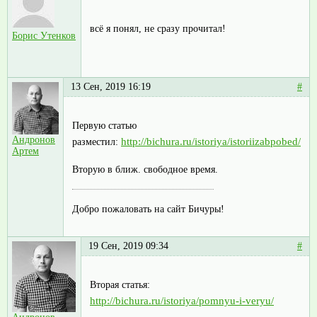
всё я понял, не сразу прочитал!
Борис Утенков
13 Сен, 2019 16:19
#
Первую статью
Андронов
http://bichura.ru/istoriya/istoriizabpobed/
разместил:
Артем
Вторую в ближ. свободное время.
Добро пожаловать на сайт Бичуры!
19 Сен, 2019 09:34
#
Вторая статья:
http://bichura.ru/istoriya/pomnyu-i-veryu/