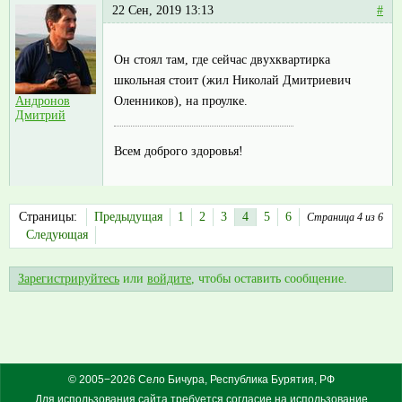
22 Сен, 2019 13:13
#
Он стоял там, где сейчас двухквартирка
школьная стоит (жил Николай Дмитриевич
Оленников), на проулке.
Андронов
Дмитрий
Всем доброго здоровья!
Страницы:
Предыдущая
1
2
3
4
5
6
Страница 4 из 6
Следующая
Зарегистрируйтесь
или
войдите
, чтобы оставить сообщение.
© 2005−2026 Село Бичура, Республика Бурятия, РФ
Для использования сайта требуется согласие на использование