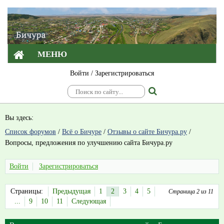
МЕНЮ
Войти
/
Зарегистрироваться
Вы здесь:
Список форумов
/
Всё о Бичуре
/
Отзывы о сайте Бичура.ру
/
Вопросы, предложения по улучшению сайта Бичура.ру
Войти
Зарегистрироваться
Страницы:
Предыдущая
1
2
3
4
5
Страница 2 из 11
...
9
10
11
Следующая