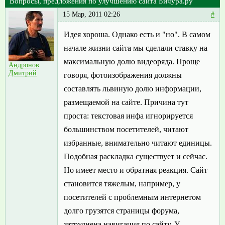
Вопросы, предложения по улучшению сайта Бичура.ру
15 Мар, 2011 02:26
#
Идея хороша. Однако есть и "но". В самом
начале жизни сайта мы сделали ставку на
максимальную долю видеоряда. Проще
Андронов
Дмитрий
говоря, фотоизображения должны
составлять львиную долю информации,
размещаемой на сайте. Причина тут
проста: текстовая инфа игнорируется
большинством посетителей, читают
избранные, внимательно читают единицы.
Подобная раскладка существует и сейчас.
Но имеет место и обратная реакция. Сайт
становится тяжелым, например, у
посетителей с проблемным интернетом
долго грузятся страницы форума,
затруднена навигация по сайту. У