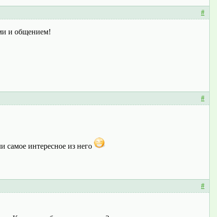
#
ми и общением!
#
и самое интересное из него
#