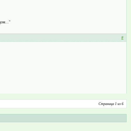
ом..."
#
Страница 1 из 6