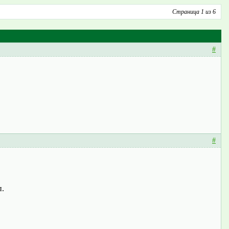
Страница 1 из 6
#
#
п.