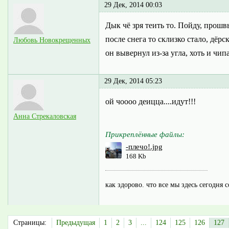
29 Дек, 2014 00:03
Дык чё зря теить то. Пойду, прошв
после снега то склизко стало, дёрс
Любовь Новокрещенных
он вывернул из-за угла, хоть и чип
29 Дек, 2014 05:23
ой чоооо деицца....идут!!!
Анна Стрекаловская
Прикреплённые файлы:
-плечо!.jpg
168 Kb
как здорово. что все мы здесь сегодня 
Страницы:
Предыдущая
1
2
3
...
124
125
126
127