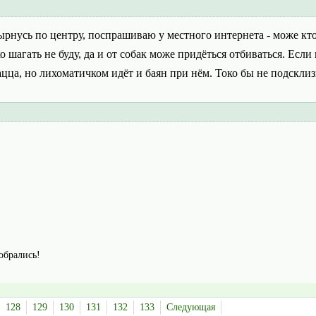
ырнусь по центру, поспрашиваю у местного интернета - може кто 
ко шагать не буду, да и от собак може придёться отбиваться. Если
ацца, но лихоматичком идёт и баян при нём. Токо бы не подсклиз
собрались!
128
129
130
131
132
133
Следующая