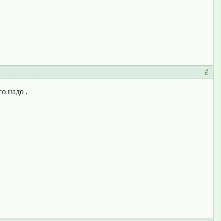
#
го надо .