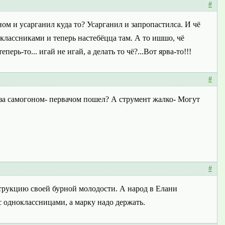
#
ом и усарганил куда то? Усарганил и запропастилса. И чё
классниками и теперь настебёцца там. А то ишшо, чё
ерь-то... игай не игай, а делать то чё?...Вот ярва-то!!!
#
 за самогоном- первачом пошел? А струмент жалко- Могут
#
струкцию своей бурной молодости. А народ в Елани
 с одноклассницами, а марку надо держать.