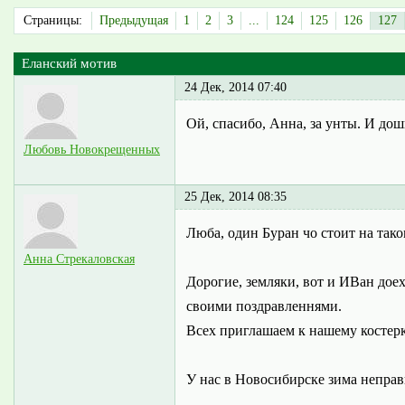
Страницы:
Предыдущая
1
2
3
...
124
125
126
127
Еланский мотив
24 Дек, 2014 07:40
Ой, спасибо, Анна, за унты. И дошк
Любовь Новокрещенных
25 Дек, 2014 08:35
Люба, один Буран чо стоит на тако
Анна Стрекаловская
Дорогие, земляки, вот и ИВан дое
своими поздравленнями.
Всех приглашаем к нашему костерк
У нас в Новосибирске зима неправи