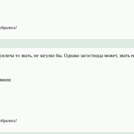
собрались!
силича то звать, не загулял бы. Однако загостицца может, звать е
 миня:
собрались!