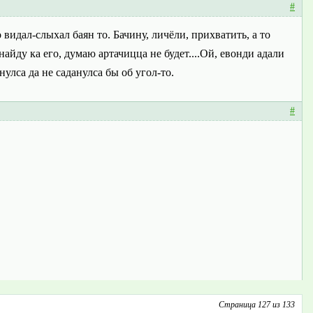
#
видал-слыхал баян то. Бачину, личёли, прихватить, а то
 найду ка его, думаю артачицца не будет....Ой, евонди адали
нулса да не саданулса бы об угол-то.
#
Страница 127 из 133