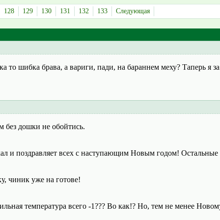
128
129
130
131
132
133
Следующая
а то шибка брава, а вариги, пади, на бараннем меху? Таперь я за
м без дошки не обойтись.
хал и поздравляет всех с наступающим Новым годом! Остальные р
у, чиник уже на готове!
льная температура всего -1??? Во как!? Но, тем не менее Новом