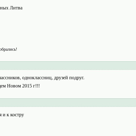
еных Литва
собрались!
ассников, одноклассниц, друзей подруг.
м Новом 2015 г!!!
 и к костру