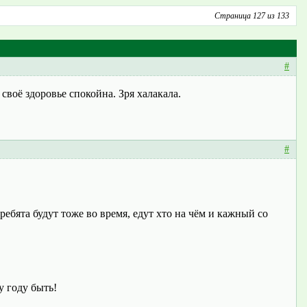
Страница 127 из 133
#
 своё здоровье спокойна. Зря халакала.
#
ебята будут тоже во время, едут хто на чём и кажный со
у году быть!