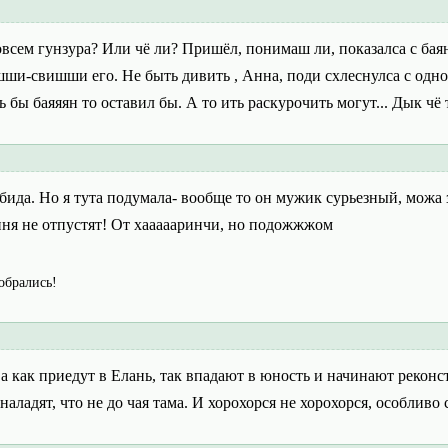
овсем гунзура? Или чё ли? Пришёл, понимаш ли, показалса с баян
ишши-свишши его. Не быть дивить , Анна, поди схлеснулса с одно
бы баяяян то оставил бы. А то ить раскурочить могут... Дык чё теп
 бида. Но я тута подумала- вообще то он мужик сурьезный, можа
ння не отпустят! От хаааааринчи, но подожжжом
собрались!
 а как приедут в Елань, так впадают в юность и начинают рекон
наладят, что не до чая тама. И хорохорся не хорохорся, особливо