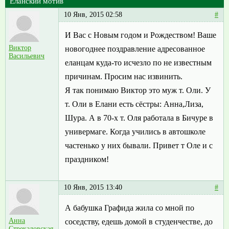
Еланский мотив
10 Янв, 2015 02:58
#
И Вас с Новым годом и Рождеством! Ваше
Виктор
новогоднее поздравление адресованное
Васильевич
еланцам куда-то исчезло по не известным
причинам. Просим нас извинить.
Я так понимаю Виктор это муж т. Оли. У
т. Оли в Елани есть сёстры: Анна,Лиза,
Шура. А в 70-х т. Оля работала в Бичуре в
универмаге. Когда учились в автошколе
частенько у них бывали. Привет т Оле и с
праздником!
10 Янв, 2015 13:40
#
А бабушка Графида жила со мной по
Анна
соседству, едешь домой в студенчестве, до
Стрекаловская