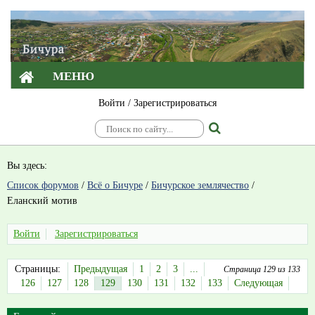
МЕНЮ
Войти
/
Зарегистрироваться
Вы здесь:
Список форумов
/
Всё о Бичуре
/
Бичурское землячество
/
Еланский мотив
Войти
Зарегистрироваться
Страницы:
Предыдущая
1
2
3
...
Страница 129 из 133
126
127
128
129
130
131
132
133
Следующая