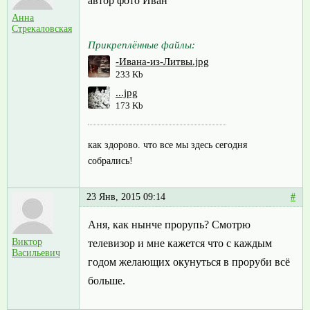
автор фото Иван
Анна
Стрекаловская
Прикреплённые файлы:
-Ивана-из-Литвы.jpg
233 Kb
...jpg
173 Kb
как здорово. что все мы здесь сегодня
собрались!
23 Янв, 2015 09:14
#
Аня, как нынче прорупь? Смотрю
Виктор
телевизор и мне кажется что с каждым
Васильевич
годом желающих окунуться в проруби всё
больше.