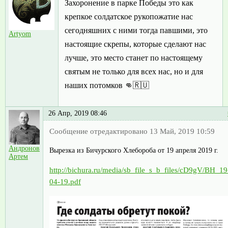
Захоронение в парке Победы это как
крепкое солдатское рукопожатие нас
сегодняшних с ними тогда павшими, это
Artyom
настоящие скрепы, которые сделают нас
лучше, это место станет по настоящему
святым не только для всех нас, но и для
наших потомков 👊🇷🇺
26 Апр, 2019 08:46
Сообщение отредактировано 13 Май, 2019 10:59
Андронов
Вырезка из Бичурского Хлебороба от 19 апреля 2019 г.
Артем
http://bichura.ru/media/sb_file_s_b_files/cD9gV/BH_19
04-19.pdf