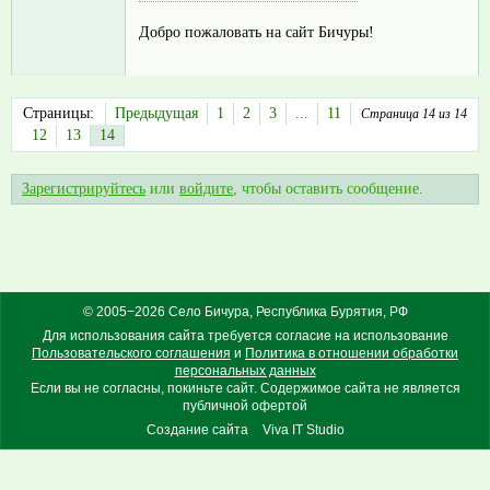
Добро пожаловать на сайт Бичуры!
Страницы:
Предыдущая
1
2
3
...
11
Страница 14 из 14
12
13
14
Зарегистрируйтесь
или
войдите
, чтобы оставить сообщение.
© 2005−2026 Село Бичура, Республика Бурятия, РФ
Для использования сайта требуется согласие на использование
Пользовательского соглашения
и
Политика в отношении обработки
персональных данных
Если вы не согласны, покиньте сайт. Содержимое сайта не является
публичной офертой
Создание сайта
Viva IT Studio