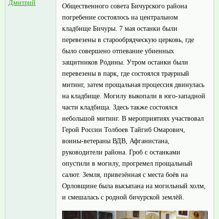
Дмитрий
Общественного совета Бичурского района
погребение состоялось на центральном
кладбище Бичуры. 7 мая останки были
перевезены в старообрядческую церковь, где
было совершено отпевание убиенных
защитников Родины. Утром останки были
перевезены в парк, где состоялся траурный
митинг, затем прощальная процессия двинулась
на кладбище. Могилу выкопали в юго-западной
части кладбища. Здесь также состоялся
небольшой митинг. В мероприятиях участвовал
Герой России Толбоев Тайгиб Омарович,
воины-ветераны ВДВ, Афганистана,
руководители района. Гроб с останками
опустили в могилу, прогремел прощальный
салют. Земля, привезённая с места боёв на
Орловщине была высыпана на могильный холм,
и смешалась с родной бичурской землёй.