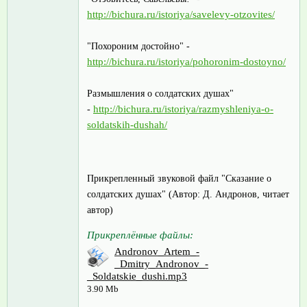
http://bichura.ru/istoriya/savelevy-otzovites/
"Похороним достойно" -
http://bichura.ru/istoriya/pohoronim-dostoyno/
Размышления о солдатских душах"
http://bichura.ru/istoriya/razmyshleniya-o-
-
soldatskih-dushah/
Прикрепленный звуковой файл "Сказание о
солдатских душах" (Автор: Д. Андронов, читает
автор)
Прикреплённые файлы:
Andronov_Artem_-
_Dmitry_Andronov_-
_Soldatskie_dushi.mp3
3.90 Mb