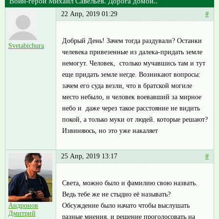
Воин-герой Михаил Савельев. Дорога домой..
22 Апр, 2019 01:29
#
Добрый День! Зачем тогда раздували? Останки
Svetabichura
челевека привезенные из далека-придать земле
немогут. Человек, столько мучавшись там и тут
еще придать земле негде. Возникают вопросы:
зачем его суда везли, что в братской могиле
место небыло, и человек воевавший за мирное
небо и даже через такое расстояние не видить
покой, а только муки от людей. которые решают?
Извиняюсь, но это уже накаляет
25 Апр, 2019 13:17
#
Света, можно было и фамилию свою назвать.
Ведь тебе же не стыдно её называть?
Обсуждение было начато чтобы выслушать
Андронов
Дмитрий
разные мнения, и решение проголосовать на