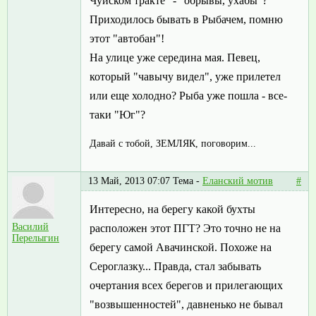
Чуйском тракте" - "обрывы, ухабы"?
Приходилось бывать в Рыбачем, помню
этот "автобан"!
На улице уже середина мая. Певец,
который "чавычу видел", уже прилетел
или еще холодно? Рыба уже пошла - все-
таки "Юг"?
Давай с тобой, ЗЕМЛЯК, поговорим...
13 Май, 2013 07:07
Тема -
Еланский мотив
#
Интересно, на берегу какой бухты
Василий
расположен этот ПГТ? Это точно не на
Перелыгин
берегу самой Авачинской. Похоже на
Сероглазку... Правда, стал забывать
очертания всех берегов и прилегающих
"возвышенностей", давненько не бывал