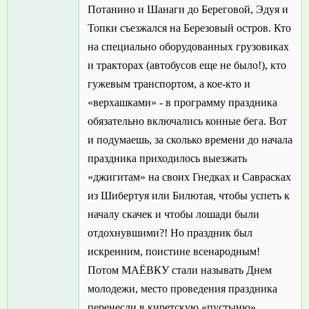
Потанино и Шанаги до Береговой, Эдуя и
Топки съезжался на Березовый остров. Кто
на специально оборудованных грузовиках
и тракторах (автобусов еще не было!), кто
гужевым транспортом, а кое-кто и
«верхашками» - в программу праздника
обязательно включались конные бега. Вот
и подумаешь, за сколько времени до начала
праздника приходилось выезжать
«джигитам» на своих Гнедках и Саврасках
из Шибертуя или Билютая, чтобы успеть к
началу скачек и чтобы лошади были
отдохнувшими?! Но праздник был
искренним, поистине всенародным!
Потом МАЁВКУ стали называть Днем
молодежи, место проведения праздника
перенесли в киретскую «пустыню»…