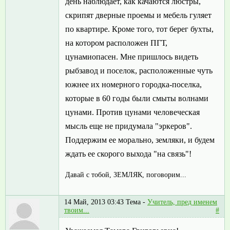
день наблюдает, как качаются люстры,
скрипят дверные проемы и мебель гуляет
по квартире. Кроме того, тот берег бухты,
на котором расположен ПГТ,
цунамиопасен. Мне пришлось видеть
рыбзавод и поселок, расположенные чуть
южнее их номерного городка-поселка,
которые в 60 годы были смыты волнами
цунами. Против цунами человеческая
мысль еще не придумала "эркеров".
Поддержим ее морально, земляки, и будем
ждать ее скорого выхода "на связь"!
Давай с тобой, ЗЕМЛЯК, поговорим...
14 Май, 2013 03:43
Тема -
Учитель, пред именем
твоим...
#