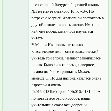
стен славной бичурской средней школы
№1 не менее славного 10-го «В». Но
встреча с Марией Ивановной состоялась в
другой школе – в восьмилетке. Именно в
ней мне посчастливилось научиться
читать.
У Марии Ивановны не только
классическое имя – она и классический
учитель той эпохи. "Давно" закончилась
войнв. Было ей в то время, наверное,
немногим более тридцати. Может,
меньше…. Но для нас она казалась очень
взрослой и очень
[b:016c9131be]строгой[/b:016c9131be]! А
по правде все было ноборот, наша
учительница оказалась доброй и