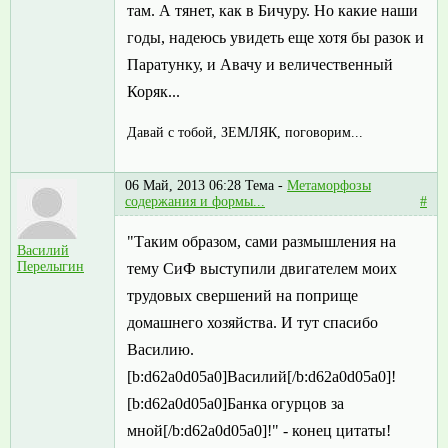
там. А тянет, как в Бичуру. Но какие наши
годы, надеюсь увидеть еще хотя бы разок и
Паратунку, и Авачу и величественный
Коряк...
Давай с тобой, ЗЕМЛЯК, поговорим...
06 Май, 2013 06:28
Тема -
Метаморфозы
содержания и формы...
#
"Таким образом, сами размышления на
Василий
Перелыгин
тему СиФ выступили двигателем моих
трудовых свершений на поприще
домашнего хозяйства. И тут спасибо
Василию.
[b:d62a0d05a0]Василий[/b:d62a0d05a0]!
[b:d62a0d05a0]Банка огурцов за
мной[/b:d62a0d05a0]!" - конец цитаты!