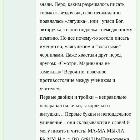
знали. Перо, каким разрешалось писать,
только «звездочка», если неожиданно
появлялась «лягушка», или , упаси Бог,
авторучка, то они подлежал немедленному
изъятию. Но все почему-то хотели писать
именно ей, «лягушкой» и "золотыми"
чернилами. Даже хвастали друг перед
другом: «Смотри, Мариванна не
заметила»! Вероятно, извечное
противостояние между учеником и
учителем.
Первые двойки и тройки – неправильно
нацарапал палочки, закорючки и
витушки… Первые буквы и неподдельное
удивление – они складываются в слова! Я
могу писать и читать! МА-МА МЫ-ЛА
РА-МУ! И т. д. [i:016c9131be]Грамотными