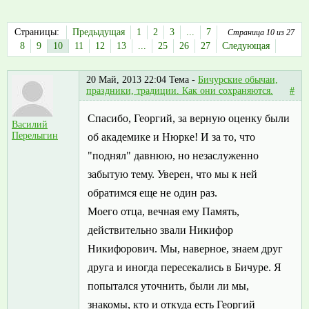
Страницы:
Предыдущая
1
2
3
...
7
Страница 10 из 27
8
9
10
11
12
13
...
25
26
27
Следующая
20 Май, 2013 22:04
Тема -
Бичурские обычаи,
праздники, традиции. Как они сохраняются.
#
Спасибо, Георгий, за верную оценку были
Василий
Перелыгин
об академике и Нюрке! И за то, что
"поднял" давнюю, но незаслуженно
забытую тему. Уверен, что мы к ней
обратимся еще не один раз.
Моего отца, вечная ему Память,
действительно звали Никифор
Никифорович. Мы, наверное, знаем друг
друга и иногда пересекались в Бичуре. Я
попытался уточнить, были ли мы,
знакомы, кто и откуда есть Георгий