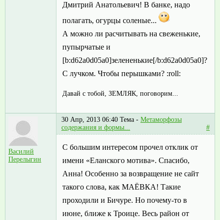
Дмитрий Анатольевич! В банке, надо
полагать, огурцы соленые...
А можно ли расчитывать на свеженькие,
пупырчатые и
[b:d62a0d05a0]зелененькие[/b:d62a0d05a0]?
С лучком. Чтобы перышками? :roll:
Давай с тобой, ЗЕМЛЯК, поговорим...
30 Апр, 2013 06:40
Тема -
Метаморфозы
содержания и формы...
#
С большим интересом прочел отклик от
Василий
Перелыгин
имени «Еланского мотива». Спасибо,
Анна! Особенно за возвращение не сайт
такого слова, как МАЁВКА! Такие
проходили и Бичуре. Но почему-то в
июне, ближе к Троице. Весь район от