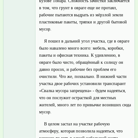
кузове Тонара. Сложность зачистки заключается
в том, что грунт в овраге еще не протаял,
рабочие пытаются выдрать из мёрзлой земли
пластиковые пакеты, тряпки и другой бытовой
мусор.
Я пошел в дальний угол участка, где в овраге
было навалено много всего: мебель, коробки,
пакеты и офисная техника. К удивлению, в
овраге было чисто, обращённый к солнцу он
давно просох, и рабочие без проблем его
очистили. Что же, похвально. В нижней части
участка двое рабочих установили транспарант
«Свалка мусора запрещена» - будем надеяться,
что он послужит острасткой для местных
жителей, много лет по привычке возивших сюда
мусор.
В целом застал на участке рабочую
атмосферу, которая позволила надеяться, что