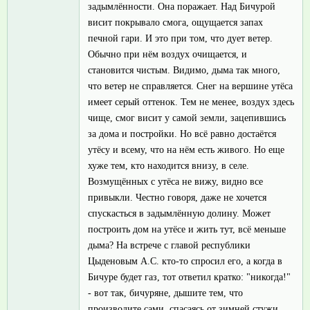
задымлённости. Она поражает. Над Бичурой
висит покрывало смога, ощущается запах
печной гари. И это при том, что дует ветер.
Обычно при нём воздух очищается, и
становится чистым. Видимо, дыма так много,
что ветер не справляется. Снег на вершине утёса
имеет серый оттенок. Тем не менее, воздух здесь
чище, смог висит у самой земли, зацепившись
за дома и постройки. Но всё равно достаётся
утёсу и всему, что на нём есть живого. Но еще
хуже тем, кто находится внизу, в селе.
Возмущённых с утёса не вижу, видно все
привыкли. Честно говоря, даже не хочется
спускасться в задымлённую долину. Может
построить дом на утёсе и жить тут, всё меньше
дыма? На встрече с главой республики
Цыденовым А.С. кто-то спросил его, а когда в
Бичуре будет газ, тот ответил кратко: "никогда!"
- вот так, бичуряне, дышите тем, что
производите сами, спасаясь от зимней стужи.