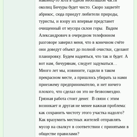
наконец-то хоть в одной небольшой части
околиц Бичуры будет чисто. Скоро зацветёт
абрикос, сюда приедут любители природы,
туристы, и взору их впервые предстанет
очищенный от мусора склон горы. Вадим
Александрович в очередном телефонном
разговоре заверил меня, что в конечном счёте
они доведут объект до полной очистки, сделают
планировку. Будем надеяться, что так и будет. А
вот нам, бичурянам, следует задуматься…
Много лет мы, извините, гадили в таком
прекрасном месте, а пришлось убирать за нами
приезжему предпринимателю, и нет ничего
плохого, что сделал он это не безвозмездно.
Грязная работа стоит денег. В связи с этим
возникает и другая не менее важная проблема:
как сохранить чистоту этого участка надолго?
Как вразумить местных жителей отправлять
мусор на свалкуv в соответствии с принятыми в
обществе правилами?