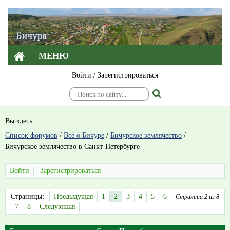
МЕНЮ
Войти
/
Зарегистрироваться
Вы здесь:
Список форумов
/
Всё о Бичуре
/
Бичурское землячество
/
Бичурское землячество в Санкт-Петербурге
Войти
Зарегистрироваться
Страницы:
Предыдущая
1
2
3
4
5
6
Страница 2 из 8
7
8
Следующая