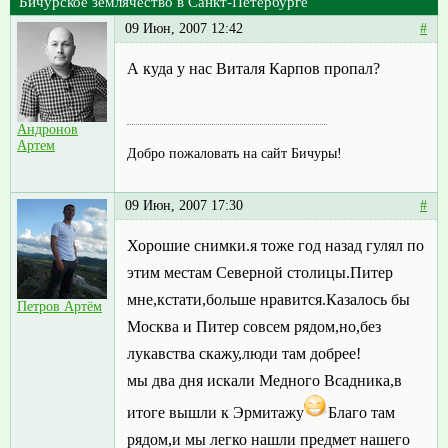
Бичурское землячество в Санкт-Петербурге
09 Июн, 2007 12:42
#
А куда у нас Виталя Карпов пропал?
Андронов
Артем
Добро пожаловать на сайт Бичуры!
09 Июн, 2007 17:30
#
Хорошие снимки.я тоже год назад гулял по
этим местам Северной столицы.Питер
мне,кстати,больше нравится.Казалось бы
Петров Артём
Москва и Питер совсем рядом,но,без
лукавства скажу,люди там добрее!
мы два дня искали Медного Всадника,в
итоге вышли к Эрмитажу
Благо там
рядом,и мы легко нашли предмет нашего