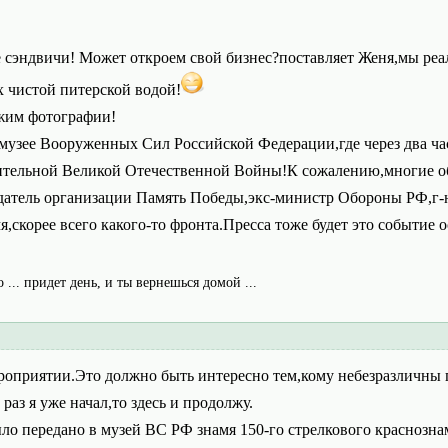
 сэндвичи! Может откроем свой бизнес?поставляет Женя,мы реа
х чистой питерской водой!
жим фотографии!
музее Вооруженных Сил Российской Федерации,где через два ча
ительной Великой Отечественной Войны!К сожалению,многие об
датель организации Память Победы,экс-министр Обороны РФ,г-
мя,скорее всего какого-то фронта.Пресса тоже будет это событие
о ... придет день, и ты вернешься домой ...
роприятии.Это должно быть интересно тем,кому небезразличны
раз я уже начал,то здесь и продолжу.
ыло передано в музей ВС РФ знамя 150-го стрелкового краснозн