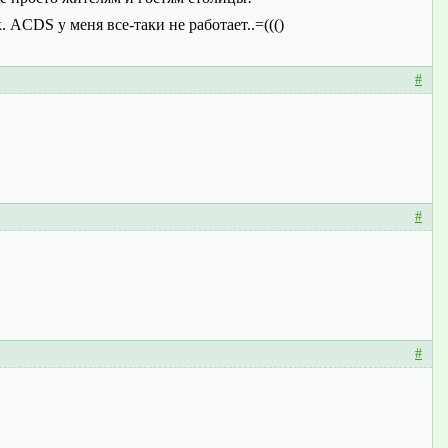
. ACDS у меня все-таки не работает..=((()
#
#
#