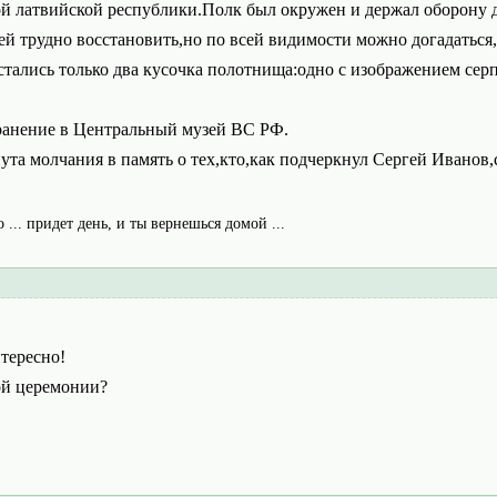
й латвийской республики.Полк был окружен и держал оборону до
ей трудно восстановить,но по всей видимости можно догадаться,
тались только два кусочка полотнища:одно с изображением серпа
ранение в Центральный музей ВС РФ.
а молчания в память о тех,кто,как подчеркнул Сергей Иванов,
о ... придет день, и ты вернешься домой ...
нтересно!
ой церемонии?