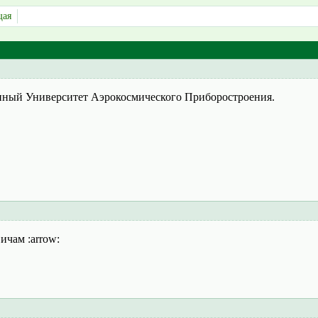
щая
нный Университет Аэрокосмического Приборостроения.
ичам :arrow: