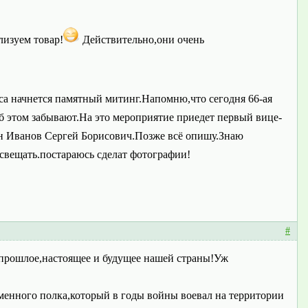
лизуем товар!
Действительно,они очень
са начнется памятный митинг.Напомню,что сегодня 66-ая
 этом забывают.На это мероприятие приедет первый вице-
н Иванов Сергей Борисович.Позже всё опишу.Знаю
 освещать.постараюсь сделат фотографии!
#
 прошлое,настоящее и будущее нашей страны!Уж
аменного полка,который в годы войны воевал на территории