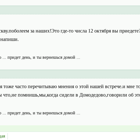
кву.поболеем за наших!Это где-то числа 12 октября вы приедете
 напиши.
о ... придет день, и ты вернешься домой ...
.я тоже часто перечитываю мнения о этой нашей встрече.и мне т
ы что,не помнишь,мы,когда сидели в Домодедово,говорили об это
о ... придет день, и ты вернешься домой ...
щая