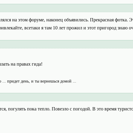
влялся на этом форуме, наконец объявились. Прекрасная фотка. 
ивлекайте, всетаки я там 10 лет прожил и этот пригород знаю о
азать на правах гида!
о ... придет день, и ты вернешься домой ...
ся, погулять пока тепло. Повезло с погодой. В это время турис