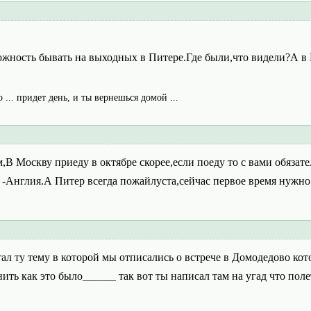
можность бывать на выходных в Питере.Где были,что видели?А в 
о ... придет день, и ты вернешься домой ...
В Москву приеду в октябре скорее,если поеду то с вами обязате
-Англия.А Питер всегда пожайлуста,сейчас первое время нужно ра
тал ту тему в которой мы отписались о встрече в Домодедово ко
ить как это было______ так вот ты написал там на угад что поле