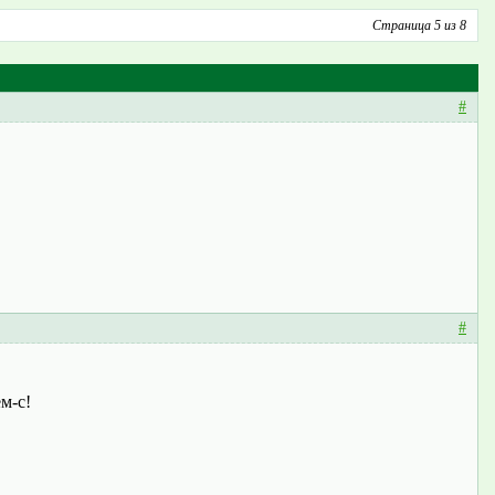
Страница 5 из 8
#
#
м-с!