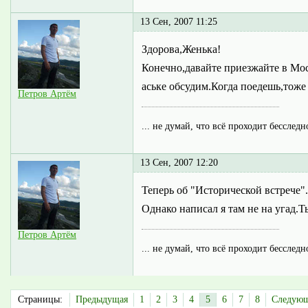
13 Сен, 2007 11:25
Здорова,Женька!
Конечно,давайте приезжайте в Мос
аське обсудим.Когда поедешь,тоже
Петров Артём
... не думай, что всё проходит бесследн
13 Сен, 2007 12:20
Теперь об "Исторической встрече"
Однако написал я там не на угад.Т
Петров Артём
... не думай, что всё проходит бесследн
Страницы:
Предыдущая
1
2
3
4
5
6
7
8
Следую