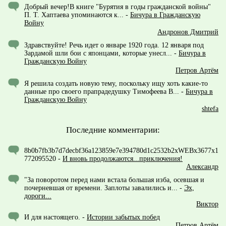
Добрый вечер!В книге "Бурятия в годы гражданской войны"
П. Т. Хаптаева упоминаются к...
-
Бичура в Гражданскую
Войну
Андронов Дмитрий
Здравствуйте! Речь идет о январе 1920 года. 12 января под
Зардамой шли бои с японцами, которые унесл...
-
Бичура в
Гражданскую Войну
Петров Артём
Я решила создать новую тему, поскольку ищу хоть какие-то
данные про своего прапрадедушку Тимофеева В...
-
Бичура в
Гражданскую Войну
shtefa
Последние комментарии:
8b0b7fb3b7d7decbf36a123859e7e394780d1c2532b2xWEBx3677x1
772095520
-
И вновь продолжаются...приключения!
Александр
"За поворотом перед нами встала большая изба, осевшая и
почерневшая от времени. Заплоты завалились и...
-
Эх,
дороги...
Виктор
И для настоящего.
-
Истории забытых побед
Петров Артём