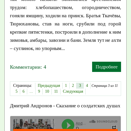
трудом: хлебопашеством, огородничеством,
гоняли ямщину, ходили на прииск. Братья Ткачёвы,
Тюрюхановы, став на ноги, срубили под горой
крепкие пятистенки, построили в дополнение к ним
зимовья, амбары, завозни и бани. Земля тут не ахти
– суглинок, но упорным...
Комментарии: 4
Подробнее
Страницы:
Предыдущая
1
2
3
4
Страница 3 из 11
5
6
...
9
10
11
Следующая
Дмитрий Андронов - Сказание о солдатских душах