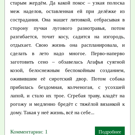
старым жердём. Да какой покос – узкая полоска
меж наделов, оставленная ей при делёжке из
сострадания. Она машет литовкой, отбрасывая в
сторону пучки лугового разнотравья, потом
разгибается, точит косу, садится на изгородь,
отдыхает. Свою жизнь она распланировала, и
сделать в лето надо многое. Перво-наперво
заготовить сено – обзавелась Агафья суягной
козой, белоснежным беспокойным созданием,
оживившим её сиротский двор. Потом собака
прибилась бездомная, колченогая, с усохшей
лапой, и стало их трое. Сгребая траву, кладёт на
рогожу и медленно бредёт с тяжёлой вязанкой к
дому. Такая у неё жизнь, всё на себе...
Комментарии: 1
Подробнее