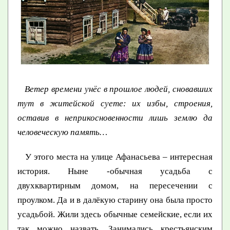
Ветер времени унёс в прошлое людей, сновавших
тут в житейской суете: их избы, строения,
оставив в неприкосновенности лишь землю да
человеческую память…
У этого места на улице Афанасьева – интересная
история. Ныне -обычная усадьба с
двухквартирным домом, на пересечении с
проулком. Да и в далёкую старину она была просто
усадьбой. Жили здесь обычные семейские, если их
так можно назвать. Занимались крестьянским